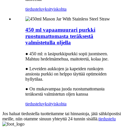
tiedustelu
yksityiskohta
450 ml vapaamuurari purkki
ruostumattomasta teräksestä
valmistetulla oljella
● 450 ml: n lasipurkkipurkki sopii juomiseen.
Mahtuu hedelmämehua, maitoteetä, kolaa jne.
● Leveiden aukkojen ja kapeiden runkojen
ansiosta purkki on helppo täyttää optimoiden
hyllytilaa.
● On mukavampaa juoda ruostumattomasta
teräksestä valmistetun oljen kanssa
tiedustelu
yksityiskohta
Jos haluat tiedustella tuotteitamme tai hinnastoja, jätä sähköpostisi
meille, niin otamme sinuun yhteyttä 24 tunnin sisällä.
tiedustelu