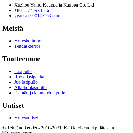
Xuzhou Yanru Kauppa ja Kauppa Co, Ltd
+86 13775973186
yrsmsales001@163.com
Meistä
Yrityskulttuuri
Tehdaskierros
Tuotteemme
Lasipullo
Ruokalasipakkaus
Juo lasipullo
Alkoholilasipullo
Elämän ja kauneuden pullo
Uutiset
Yritysuutiset
© Tekijänoikeudet - 2010-2021: Kaikki oikeudet pidätetään.