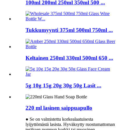
100ml 200ml 250ml 350ml 500 ...
Tukkumyynti 375ml 500ml 750ml ...
Keltainen 250ml 330ml 500ml 650 ...
5g 10g 15g 20g 30g 50g Lasit ...
220 ml lasinen saippuapullo
● Se on valmistettu korkealaatuisesta
lyijyttömästä lasista. Hyväksytty ruostumattoman
teräksen pumpun korkki tai muovinen