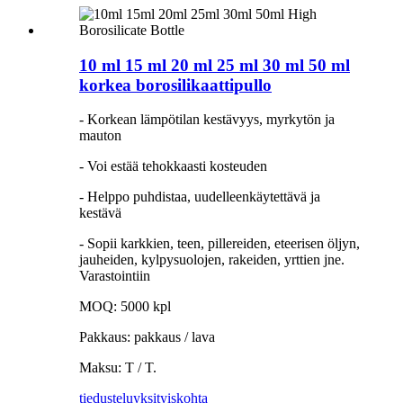
10 ml 15 ml 20 ml 25 ml 30 ml 50 ml
korkea borosilikaattipullo
- Korkean lämpötilan kestävyys, myrkytön ja
mauton
- Voi estää tehokkaasti kosteuden
- Helppo puhdistaa, uudelleenkäytettävä ja
kestävä
- Sopii karkkien, teen, pillereiden, eteerisen öljyn,
jauheiden, kylpysuolojen, rakeiden, yrttien jne.
Varastointiin
MOQ: 5000 kpl
Pakkaus: pakkaus / lava
Maksu: T / T.
tiedustelu
yksityiskohta