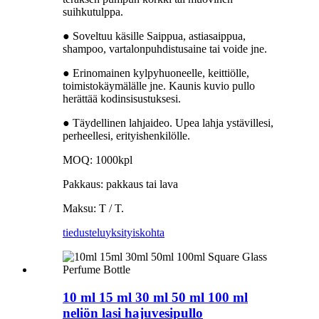
suihkutulppa.
● Soveltuu käsille Saippua, astiasaippua,
shampoo, vartalonpuhdistusaine tai voide jne.
● Erinomainen kylpyhuoneelle, keittiölle,
toimistokäymälälle jne. Kaunis kuvio pullo
herättää kodinsisustuksesi.
● Täydellinen lahjaideo. Upea lahja ystävillesi,
perheellesi, erityishenkilölle.
MOQ: 1000kpl
Pakkaus: pakkaus tai lava
Maksu: T / T.
tiedustelu
yksityiskohta
10 ml 15 ml 30 ml 50 ml 100 ml
neliön lasi hajuvesipullo