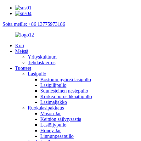
Soita meille: +86 13775973186
Koti
Meistä
Yrityskulttuuri
Tehdaskierros
Tuotteet
Lasipullo
Bostonin pyöreä lasipullo
Lasipillipullo
Suunesteinen nestepullo
Korkea borosilikaattipullo
Lasimaljakko
Ruokalasipakkaus
Mason Jar
Keittiön säilytysastia
Lasiöljypullo
Honey Jar
Linnunpesäpullo