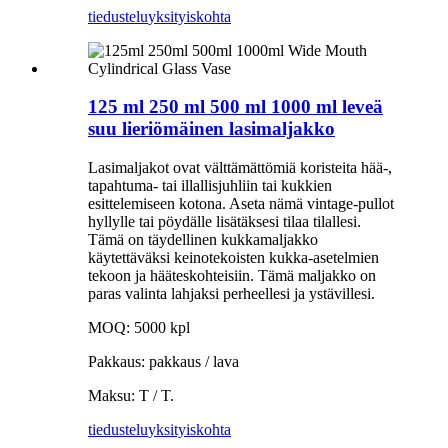
tiedustelu
yksityiskohta
125 ml 250 ml 500 ml 1000 ml leveä
suu lieriömäinen lasimaljakko
Lasimaljakot ovat välttämättömiä koristeita hää-,
tapahtuma- tai illallisjuhliin tai kukkien
esittelemiseen kotona. Aseta nämä vintage-pullot
hyllylle tai pöydälle lisätäksesi tilaa tilallesi.
Tämä on täydellinen kukkamaljakko
käytettäväksi keinotekoisten kukka-asetelmien
tekoon ja hääteskohteisiin. Tämä maljakko on
paras valinta lahjaksi perheellesi ja ystävillesi.
MOQ: 5000 kpl
Pakkaus: pakkaus / lava
Maksu: T / T.
tiedustelu
yksityiskohta