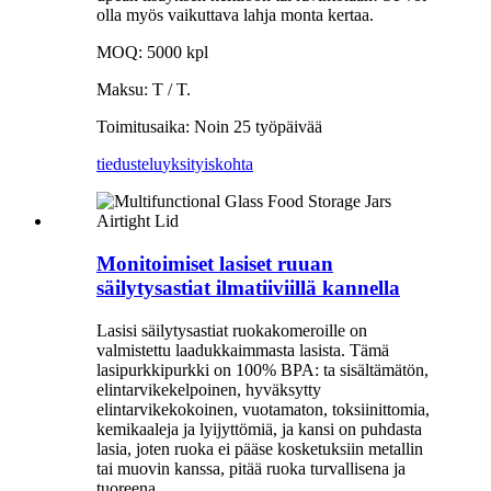
olla myös vaikuttava lahja monta kertaa.
MOQ: 5000 kpl
Maksu: T / T.
Toimitusaika: Noin 25 työpäivää
tiedustelu
yksityiskohta
Monitoimiset lasiset ruuan
säilytysastiat ilmatiiviillä kannella
Lasisi säilytysastiat ruokakomeroille on
valmistettu laadukkaimmasta lasista. Tämä
lasipurkkipurkki on 100% BPA: ta sisältämätön,
elintarvikekelpoinen, hyväksytty
elintarvikekokoinen, vuotamaton, toksiinittomia,
kemikaaleja ja lyijyttömiä, ja kansi on puhdasta
lasia, joten ruoka ei pääse kosketuksiin metallin
tai muovin kanssa, pitää ruoka turvallisena ja
tuoreena.