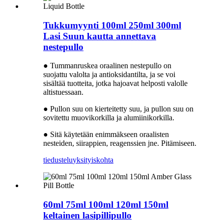
Tukkumyynti 100ml 250ml 300ml
Lasi Suun kautta annettava
nestepullo
● Tummanruskea oraalinen nestepullo on
suojattu valolta ja antioksidantilta, ja se voi
sisältää tuotteita, jotka hajoavat helposti valolle
altistuessaan.
● Pullon suu on kierteitetty suu, ja pullon suu on
sovitettu muovikorkilla ja alumiinikorkilla.
● Sitä käytetään enimmäkseen oraalisten
nesteiden, siirappien, reagenssien jne. Pitämiseen.
tiedustelu
yksityiskohta
60ml 75ml 100ml 120ml 150ml
keltainen lasipillipullo