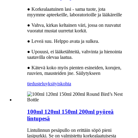
● Korkealaatuinen lasi - sama tuote, jota
myymme apteekeille, laboratorioille ja lääkäreille
● Vahva, kirkas keltainen väri, jossa on ruuvatut
vuoratut mustat uurretut korkit.
● Leveä suu. Helppo avata ja sulkea.
● Upouusi, ei lääketähteitä, vahvinta ja hienointa
saatavilla olevaa laatua.
● Kätevä koko myös pienten esineiden, korujen,
ruuvien, mausteiden jne. Säilytykseen
tiedustelu
yksityiskohta
100ml 120ml 150ml 200ml pyöreä
lintupesä
Lintulinnun pesäpullo on erittäin söpö pieni
lasipurkki. Se on valmistettu korkealaatuisesta