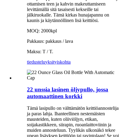
ottamisen teen ja kahvin makeuttamiseen
levittämällä sitä tasaisesti kekseille tai
jälkiruokalle. Tämä kirkas hunajapannu on
kaunis ja käytännöllinen lisä keittiösi.
MOQ: 2000kpl
Pakkaus: pakkaus / lava
Maksu: T / T.
tiedustelu
yksityiskohta
22 unssia lasinen öljypullo, jossa
automaattinen korkki
Tämä lasipullo on välttämätön keittiöannostelija
ja paras lahja. Ihanteellinen nestemäisten
mausteiden, kuten oliiviöljyn, etikan,
soijakastikkeen, siirapin, ruoanlaittoviinin ja
muiden annosteluun. Tyylikäs ulkonäkö tekee
upean lisäyksen keittiöön tai ravintolaan! Se voi