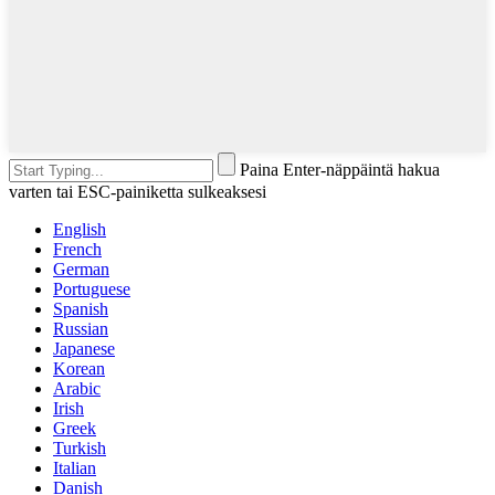
Paina Enter-näppäintä hakua
varten tai ESC-painiketta sulkeaksesi
English
French
German
Portuguese
Spanish
Russian
Japanese
Korean
Arabic
Irish
Greek
Turkish
Italian
Danish