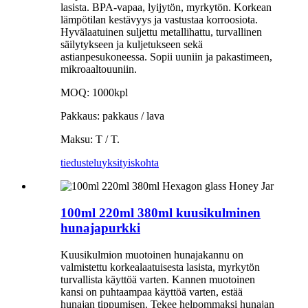
lasista. BPA-vapaa, lyijytön, myrkytön. Korkean
lämpötilan kestävyys ja vastustaa korroosiota.
Hyvälaatuinen suljettu metallihattu, turvallinen
säilytykseen ja kuljetukseen sekä
astianpesukoneessa. Sopii uuniin ja pakastimeen,
mikroaaltouuniin.
MOQ: 1000kpl
Pakkaus: pakkaus / lava
Maksu: T / T.
tiedustelu
yksityiskohta
100ml 220ml 380ml kuusikulminen
hunajapurkki
Kuusikulmion muotoinen hunajakannu on
valmistettu korkealaatuisesta lasista, myrkytön
turvallista käyttöä varten. Kannen muotoinen
kansi on puhtaampaa käyttöä varten, estää
hunajan tippumisen. Tekee helpommaksi hunajan