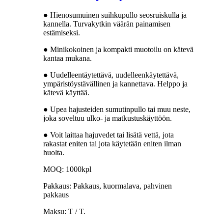
● Hienosumuinen suihkupullo seosruiskulla ja
kannella. Turvakytkin väärän painamisen
estämiseksi.
● Minikokoinen ja kompakti muotoilu on kätevä
kantaa mukana.
● Uudelleentäytettävä, uudelleenkäytettävä,
ympäristöystävällinen ja kannettava. Helppo ja
kätevä käyttää.
● Upea hajusteiden sumutinpullo tai muu neste,
joka soveltuu ulko- ja matkustuskäyttöön.
● Voit laittaa hajuvedet tai lisätä vettä, jota
rakastat eniten tai jota käytetään eniten ilman
huolta.
MOQ: 1000kpl
Pakkaus: Pakkaus, kuormalava, pahvinen
pakkaus
Maksu: T / T.