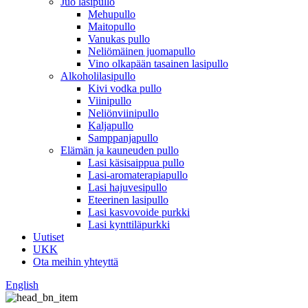
Juo lasipullo
Mehupullo
Maitopullo
Vanukas pullo
Neliömäinen juomapullo
Vino olkapään tasainen lasipullo
Alkoholilasipullo
Kivi vodka pullo
Viinipullo
Neliönviinipullo
Kaljapullo
Samppanjapullo
Elämän ja kauneuden pullo
Lasi käsisaippua pullo
Lasi-aromaterapiapullo
Lasi hajuvesipullo
Eteerinen lasipullo
Lasi kasvovoide purkki
Lasi kynttiläpurkki
Uutiset
UKK
Ota meihin yhteyttä
English