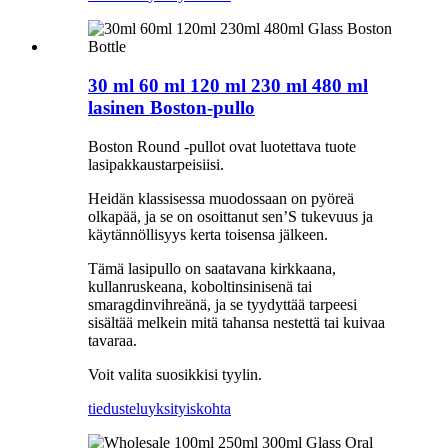
30 ml 60 ml 120 ml 230 ml 480 ml
lasinen Boston-pullo
Boston Round -pullot ovat luotettava tuote
lasipakkaustarpeisiisi.
Heidän klassisessa muodossaan on pyöreä
olkapää, ja se on osoittanut sen
’
S tukevuus ja
käytännöllisyys kerta toisensa jälkeen.
Tämä lasipullo on saatavana kirkkaana,
kullanruskeana, koboltinsinisenä tai
smaragdinvihreänä, ja se tyydyttää tarpeesi
sisältää melkein mitä tahansa nestettä tai kuivaa
tavaraa.
Voit valita suosikkisi tyylin.
tiedustelu
yksityiskohta