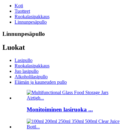
Koti
Tuotteet
Ruokalasipakkaus
Linnunpesäpullo
Linnunpesäpullo
Luokat
Lasipullo
Ruokalasipakkaus
Juo lasipullo
Alkoholilasipullo
Elämän ja kauneuden pullo
Monitoiminen lasiruoka ...