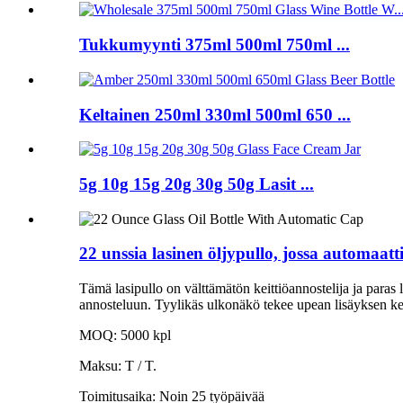
Tukkumyynti 375ml 500ml 750ml ...
Keltainen 250ml 330ml 500ml 650 ...
5g 10g 15g 20g 30g 50g Lasit ...
22 unssia lasinen öljypullo, jossa automaat
Tämä lasipullo on välttämätön keittiöannostelija ja paras l
annosteluun. Tyylikäs ulkonäkö tekee upean lisäyksen keit
MOQ: 5000 kpl
Maksu: T / T.
Toimitusaika: Noin 25 työpäivää