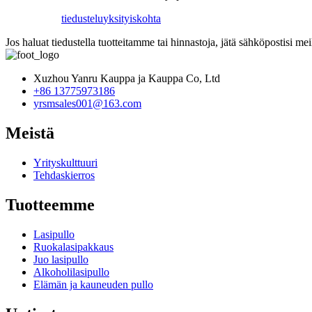
tiedustelu
yksityiskohta
Jos haluat tiedustella tuotteitamme tai hinnastoja, jätä sähköpostisi me
Xuzhou Yanru Kauppa ja Kauppa Co, Ltd
+86 13775973186
yrsmsales001@163.com
Meistä
Yrityskulttuuri
Tehdaskierros
Tuotteemme
Lasipullo
Ruokalasipakkaus
Juo lasipullo
Alkoholilasipullo
Elämän ja kauneuden pullo