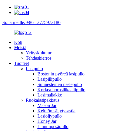
Soita meille: +86 13775973186
Koti
Meistä
Yrityskulttuuri
Tehdaskierros
Tuotteet
Lasipullo
Bostonin pyöreä lasipullo
Lasipillipullo
Suunesteinen nestepullo
Korkea borosilikaattipullo
Lasimaljakko
Ruokalasipakkaus
Mason Jar
Keittiön säilytysastia
Lasiöljypullo
Honey Jar
Linnunpesäpullo