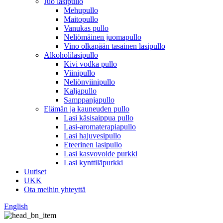
Juo lasipullo
Mehupullo
Maitopullo
Vanukas pullo
Neliömäinen juomapullo
Vino olkapään tasainen lasipullo
Alkoholilasipullo
Kivi vodka pullo
Viinipullo
Neliönviinipullo
Kaljapullo
Samppanjapullo
Elämän ja kauneuden pullo
Lasi käsisaippua pullo
Lasi-aromaterapiapullo
Lasi hajuvesipullo
Eteerinen lasipullo
Lasi kasvovoide purkki
Lasi kynttiläpurkki
Uutiset
UKK
Ota meihin yhteyttä
English