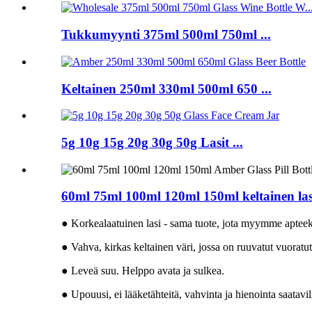
Tukkumyynti 375ml 500ml 750ml ...
Keltainen 250ml 330ml 500ml 650 ...
5g 10g 15g 20g 30g 50g Lasit ...
60ml 75ml 100ml 120ml 150ml keltainen lasi
● Korkealaatuinen lasi - sama tuote, jota myymme apteekeil
● Vahva, kirkas keltainen väri, jossa on ruuvatut vuoratut
● Leveä suu. Helppo avata ja sulkea.
● Upouusi, ei lääketähteitä, vahvinta ja hienointa saatavil