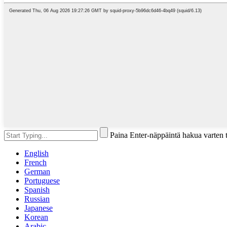
Paina Enter-näppäintä hakua varten 
English
French
German
Portuguese
Spanish
Russian
Japanese
Korean
Arabic