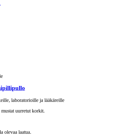
pillipullo
le, laboratorioille ja lääkäreille
 mustat uurretut korkit.
la olevaa laatua.