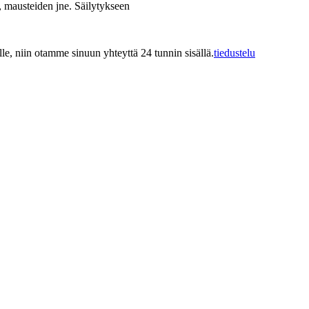
 mausteiden jne. Säilytykseen
ille, niin otamme sinuun yhteyttä 24 tunnin sisällä.
tiedustelu