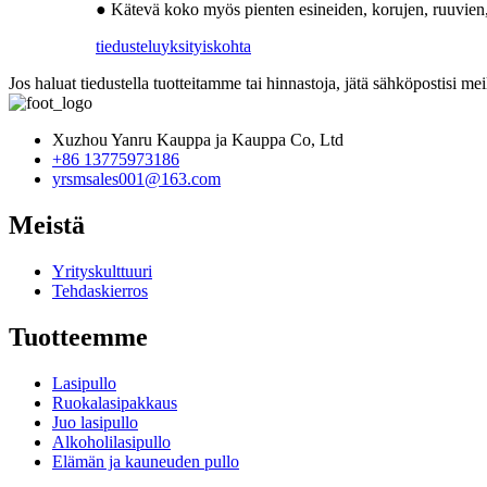
● Kätevä koko myös pienten esineiden, korujen, ruuvien,
tiedustelu
yksityiskohta
Jos haluat tiedustella tuotteitamme tai hinnastoja, jätä sähköpostisi me
Xuzhou Yanru Kauppa ja Kauppa Co, Ltd
+86 13775973186
yrsmsales001@163.com
Meistä
Yrityskulttuuri
Tehdaskierros
Tuotteemme
Lasipullo
Ruokalasipakkaus
Juo lasipullo
Alkoholilasipullo
Elämän ja kauneuden pullo