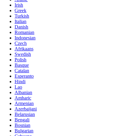
Irish
Greek
Turkish
Italian
Danish
Romanian
Indonesian
Czech
Afrikaans
Swedish
Polish
Basque
Catalan
Esperanto
Hindi
Lao
Albanian
Amharic
Armenian
Azerbaijani
Belarusian
Bengali
Bosnian
Bulgarian