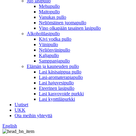
Juo lasipullo
Mehupullo
Maitopullo
Vanukas pullo
Neliömäinen juomapullo
Vino olkapään tasainen lasipullo
Alkoholilasipullo
Kivi vodka pullo
Viinipullo
Neliönviinipullo
Kaljapullo
Samppanjapullo
Elämän ja kauneuden pullo
Lasi käsisaippua pullo
Lasi-aromaterapiapullo
Lasi hajuvesipullo
Eteerinen lasipullo
Lasi kasvovoide purkki
Lasi kynttiläpurkki
Uutiset
UKK
Ota meihin yhteyttä
English