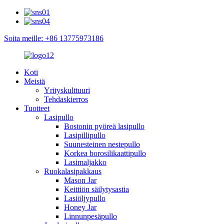
Soita meille: +86 13775973186
Koti
Meistä
Yrityskulttuuri
Tehdaskierros
Tuotteet
Lasipullo
Bostonin pyöreä lasipullo
Lasipillipullo
Suunesteinen nestepullo
Korkea borosilikaattipullo
Lasimaljakko
Ruokalasipakkaus
Mason Jar
Keittiön säilytysastia
Lasiöljypullo
Honey Jar
Linnunpesäpullo