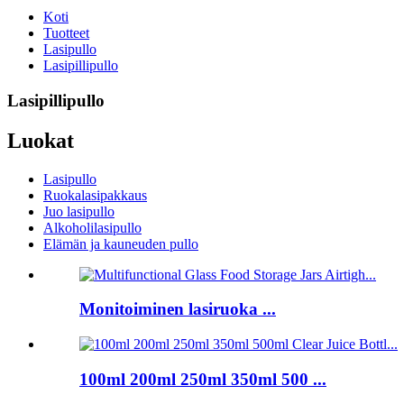
Koti
Tuotteet
Lasipullo
Lasipillipullo
Lasipillipullo
Luokat
Lasipullo
Ruokalasipakkaus
Juo lasipullo
Alkoholilasipullo
Elämän ja kauneuden pullo
Monitoiminen lasiruoka ...
100ml 200ml 250ml 350ml 500 ...