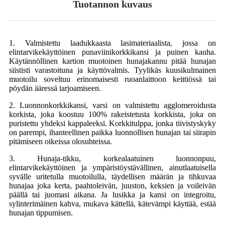
Tuotannon kuvaus
1. Valmistettu laadukkaasta lasimateriaalista, jossa on
elintarvikekäyttöinen punaviinikorkkikansi ja puinen kauha.
Käytännöllinen kartion muotoinen hunajakannu pitää hunajan
siististi varastoituna ja käyttövalmis. Tyylikäs kuusikulmainen
muotoilu soveltuu erinomaisesti ruoanlaittoon keittiössä tai
pöydän ääressä tarjoamiseen.
2. Luonnonkorkkikansi, varsi on valmistettu agglomeroidusta
korkista, joka koostuu 100% rakeistetusta korkkista, joka on
puristettu yhdeksi kappaleeksi. Korkkitulppa, jonka tiivistyskyky
on parempi, ihanteellinen paikka luonnollisen hunajan tai siirapin
pitämiseen oikeissa olosuhteissa.
3. Hunaja-tikku, korkealaatuinen luonnonpuu,
elintarvikekäyttöinen ja ympäristöystävällinen, ainutlaatuisella
syvälle uritetulla muotoilulla, täydellisen määrän ja tihkuvaa
hunajaa joka kerta, paahtoleivän, juuston, keksien ja voileivän
päällä tai juomasi aikana. Ja lusikka ja kansi on integroitu,
sylinterimäinen kahva, mukava kättellä, kätevämpi käyttää, estää
hunajan tippumisen.