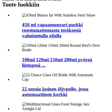
Tuote
luokkiin
450 ml vapaamuurari purkki
ruostumattomasta teräksestä
valmistetulla oljella
100ml 120ml 150ml 200ml pyöreä
lintupesä ...
22 unssia lasinen öljypullo, jossa
automaattinen korkki