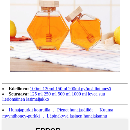
Edellinen:
100ml 120ml 150ml 200ml pyöreä lintupesä
Seuraava:
125 ml 250 ml 500 ml 1000 ml leveä suu
lieriömäinen lasimaljakko
Hunajapurkit kouruilla ， Pienet hunajasäiliöt ， Kuuma
myyntihoney-purkki ， Läpinäkyvä lasinen hunajakannu