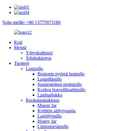
Soita meille: +86 13775973186
Koti
Meistä
Yrityskulttuuri
Tehdaskierros
Tuotteet
Lasipullo
Bostonin pyöreä lasipullo
Lasipillipullo
Suunesteinen nestepullo
Korkea borosilikaattipullo
Lasimaljakko
Ruokalasipakkaus
Mason Jar
Keittiön säilytysastia
Lasiöljypullo
Honey Jar
Linnunpesäpullo