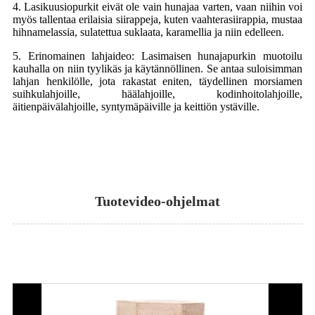
4. Lasikuusiopurkit eivät ole vain hunajaa varten, vaan niihin voi
myös tallentaa erilaisia ​​siirappeja, kuten vaahterasiirappia, mustaa
hihnamelassia, sulatettua suklaata, karamellia ja niin edelleen.
5. Erinomainen lahjaideo: Lasimaisen hunajapurkin muotoilu
kauhalla on niin tyylikäs ja käytännöllinen. Se antaa suloisimman
lahjan henkilölle, jota rakastat eniten, täydellinen morsiamen
suihkulahjoille, häälahjoille, kodinhoitolahjoille,
äitienpäivälahjoille, syntymäpäiville ja keittiön ystäville.
Tuotevideo-ohjelmat