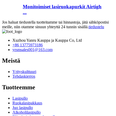
Monitoimiset lasiruokapurkit Airtigh
...
Jos haluat tiedustella tuotteitamme tai hinnastoja, jätä sähköpostisi
meille, niin otamme sinuun yhteyttä 24 tunnin sisällä.
tiedustelu
Xuzhou Yanru Kauppa ja Kauppa Co, Ltd
+86 13775973186
yrsmsales001@163.com
Meistä
Yrityskulttuuri
Tehdaskierros
Tuotteemme
Lasipullo
Ruokalasipakkaus
Juo lasipullo
Alkoholilasipullo