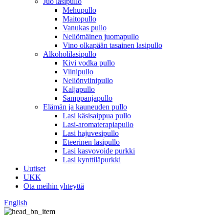
Juo lasipullo
Mehupullo
Maitopullo
Vanukas pullo
Neliömäinen juomapullo
Vino olkapään tasainen lasipullo
Alkoholilasipullo
Kivi vodka pullo
Viinipullo
Neliönviinipullo
Kaljapullo
Samppanjapullo
Elämän ja kauneuden pullo
Lasi käsisaippua pullo
Lasi-aromaterapiapullo
Lasi hajuvesipullo
Eteerinen lasipullo
Lasi kasvovoide purkki
Lasi kynttiläpurkki
Uutiset
UKK
Ota meihin yhteyttä
English