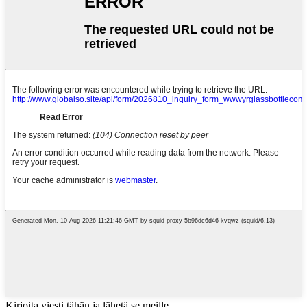
Kirjoita viesti tähän ja lähetä se meille