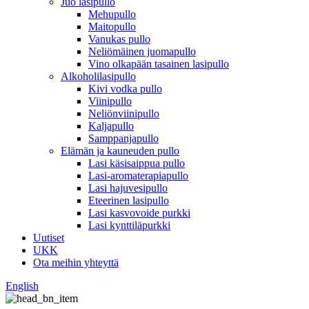
Juo lasipullo
Mehupullo
Maitopullo
Vanukas pullo
Neliömäinen juomapullo
Vino olkapään tasainen lasipullo
Alkoholilasipullo
Kivi vodka pullo
Viinipullo
Neliönviinipullo
Kaljapullo
Samppanjapullo
Elämän ja kauneuden pullo
Lasi käsisaippua pullo
Lasi-aromaterapiapullo
Lasi hajuvesipullo
Eteerinen lasipullo
Lasi kasvovoide purkki
Lasi kynttiläpurkki
Uutiset
UKK
Ota meihin yhteyttä
English