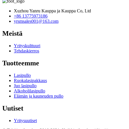
Xuzhou Yanru Kauppa ja Kauppa Co, Ltd
+86 13775973186
yrsmsales001@163.com
Meistä
Yrityskulttuuri
Tehdaskierros
Tuotteemme
Lasipullo
Ruokalasipakkaus
Juo lasipullo
Alkoholilasipullo
Elämän ja kauneuden pullo
Uutiset
Yritysuutiset