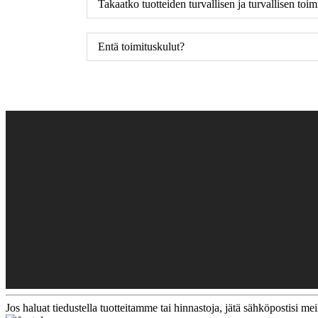
Takaatko tuotteiden turvallisen ja turvallisen toi
Entä toimituskulut?
Jos haluat tiedustella tuotteitamme tai hinnastoja, jätä sähköpostisi me