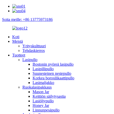
Soita meille: +86 13775973186
Koti
Meistä
Yrityskulttuuri
Tehdaskierros
Tuotteet
Lasipullo
Bostonin pyöreä lasipullo
Lasipillipullo
Suunesteinen nestepullo
Korkea borosilikaattipullo
Lasimaljakko
Ruokalasipakkaus
Mason Jar
Keittiön säilytysastia
Lasiöljypullo
Honey Jar
Linnunpesäpullo