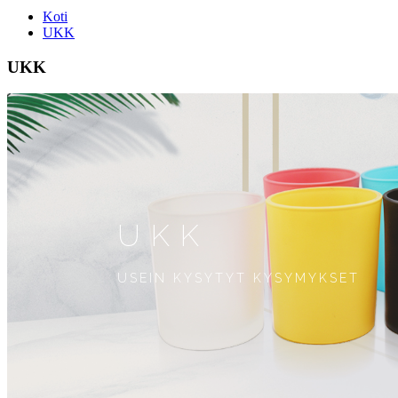
Koti
UKK
UKK
UKK
USEIN KYSYTYT KYSYMYKSET