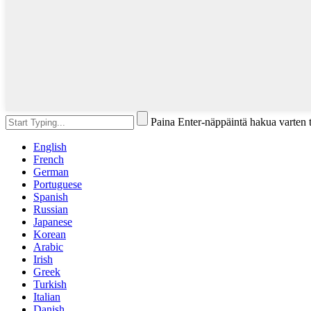
Paina Enter-näppäintä hakua varten 
English
French
German
Portuguese
Spanish
Russian
Japanese
Korean
Arabic
Irish
Greek
Turkish
Italian
Danish