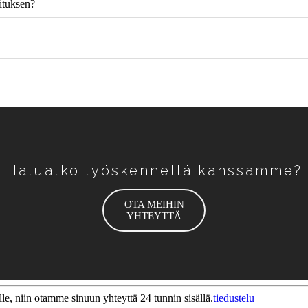
mituksen?
Haluatko työskennellä kanssamme?
OTA MEIHIN
YHTEYTTÄ
ille, niin otamme sinuun yhteyttä 24 tunnin sisällä.
tiedustelu