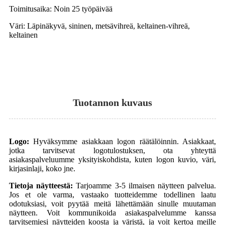
Toimitusaika: Noin 25 työpäivää
Väri: Läpinäkyvä, sininen, metsävihreä, keltainen-vihreä,
keltainen
Tuotannon kuvaus
Logo:
Hyväksymme asiakkaan logon räätälöinnin. Asiakkaat,
jotka tarvitsevat logotulostuksen, ota yhteyttä
asiakaspalveluumme yksityiskohdista, kuten logon kuvio, väri,
kirjasinlaji, koko jne.
Tietoja näytteestä:
Tarjoamme 3-5 ilmaisen näytteen palvelua.
Jos et ole varma, vastaako tuotteidemme todellinen laatu
odotuksiasi, voit pyytää meitä lähettämään sinulle muutaman
näytteen. Voit kommunikoida asiakaspalvelumme kanssa
tarvitsemiesi näytteiden koosta ja väristä, ja voit kertoa meille