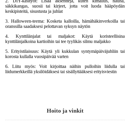
2. DIY-käsityöt: Lisää aksentteja, kuten kimallus, nauha,
säkkikangas, suosii tai kirjeet, jotta voit luoda hääpöydän
keskipisteitä, sisustusta ja juhlat
3. Halloween-teema: Kosketa kalloilla, hämähäkinverkoilla tai
oranssilla saadaksesi pelottavan syksyn näytön
4. Kynttilänjalat tai maljakot: Käytä koristeellisina
kynttilänjalkoina kartioihin tai tee tyylikäs silmu maljakko
5. Erityistilaisuus: Käytä yli kukkulan syntymäpäiväjuhliin tai
korosta kullalla vuosipäivää varten
6. Liitu myös: Voit kirjoittaa näihin pulloihin liidulla tai
liidumerkkeillä yksilöidäksesi tai sisällyttääksesi erityisviestin
Hoito ja vinkit