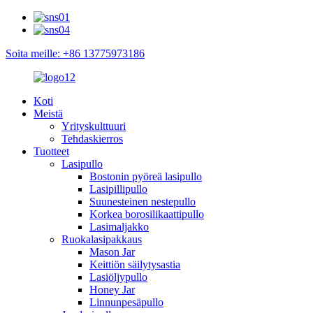
Soita meille: +86 13775973186
Koti
Meistä
Yrityskulttuuri
Tehdaskierros
Tuotteet
Lasipullo
Bostonin pyöreä lasipullo
Lasipillipullo
Suunesteinen nestepullo
Korkea borosilikaattipullo
Lasimaljakko
Ruokalasipakkaus
Mason Jar
Keittiön säilytysastia
Lasiöljypullo
Honey Jar
Linnunpesäpullo