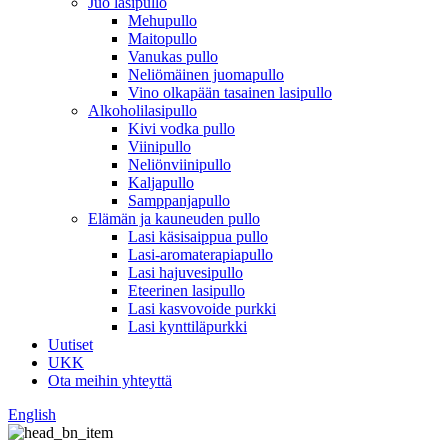
Juo lasipullo
Mehupullo
Maitopullo
Vanukas pullo
Neliömäinen juomapullo
Vino olkapään tasainen lasipullo
Alkoholilasipullo
Kivi vodka pullo
Viinipullo
Neliönviinipullo
Kaljapullo
Samppanjapullo
Elämän ja kauneuden pullo
Lasi käsisaippua pullo
Lasi-aromaterapiapullo
Lasi hajuvesipullo
Eteerinen lasipullo
Lasi kasvovoide purkki
Lasi kynttiläpurkki
Uutiset
UKK
Ota meihin yhteyttä
English