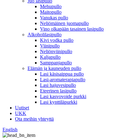
Juo lasipullo
Mehupullo
Maitopullo
Vanukas pullo
Neliömäinen juomapullo
Vino olkapään tasainen lasipullo
Alkoholilasipullo
Kivi vodka pullo
Viinipullo
Neliönviinipullo
Kaljapullo
Samppanjapullo
Elämän ja kauneuden pullo
Lasi käsisaippua pullo
Lasi-aromaterapiapullo
Lasi hajuvesipullo
Eteerinen lasipullo
Lasi kasvovoide purkki
Lasi kynttiläpurkki
Uutiset
UKK
Ota meihin yhteyttä
English