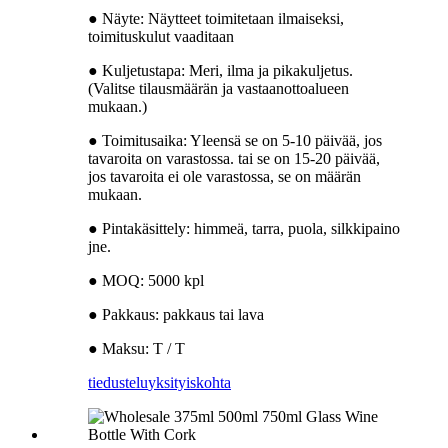
● Näyte: Näytteet toimitetaan ilmaiseksi,
toimituskulut vaaditaan
● Kuljetustapa: Meri, ilma ja pikakuljetus.
(Valitse tilausmäärän ja vastaanottoalueen
mukaan.)
● Toimitusaika: Yleensä se on 5-10 päivää, jos
tavaroita on varastossa. tai se on 15-20 päivää,
jos tavaroita ei ole varastossa, se on määrän
mukaan.
● Pintakäsittely: himmeä, tarra, puola, silkkipaino
jne.
● MOQ: 5000 kpl
● Pakkaus: pakkaus tai lava
● Maksu: T / T
tiedustelu
yksityiskohta