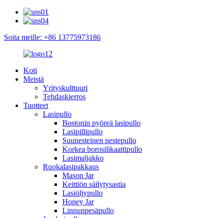
Soita meille: +86 13775973186
Koti
Meistä
Yrityskulttuuri
Tehdaskierros
Tuotteet
Lasipullo
Bostonin pyöreä lasipullo
Lasipillipullo
Suunesteinen nestepullo
Korkea borosilikaattipullo
Lasimaljakko
Ruokalasipakkaus
Mason Jar
Keittiön säilytysastia
Lasiöljypullo
Honey Jar
Linnunpesäpullo