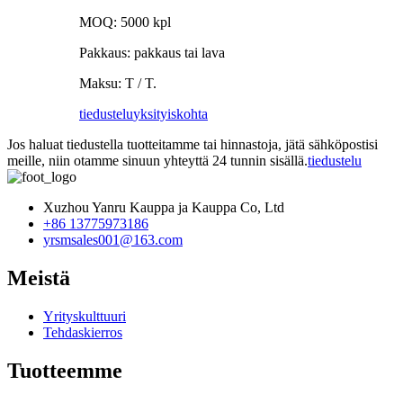
MOQ: 5000 kpl
Pakkaus: pakkaus tai lava
Maksu: T / T.
tiedustelu
yksityiskohta
Jos haluat tiedustella tuotteitamme tai hinnastoja, jätä sähköpostisi
meille, niin otamme sinuun yhteyttä 24 tunnin sisällä.
tiedustelu
Xuzhou Yanru Kauppa ja Kauppa Co, Ltd
+86 13775973186
yrsmsales001@163.com
Meistä
Yrityskulttuuri
Tehdaskierros
Tuotteemme