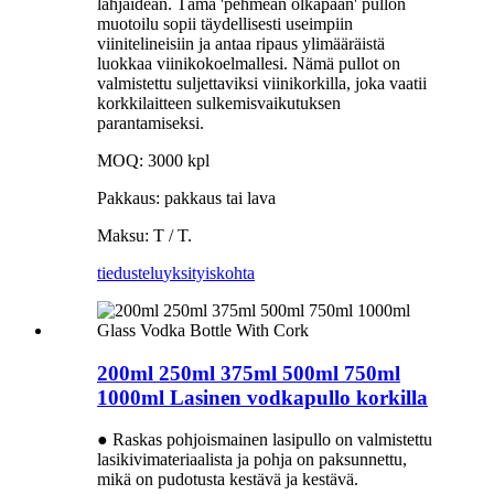
lahjaidean. Tämä 'pehmeän olkapään' pullon
muotoilu sopii täydellisesti useimpiin
viinitelineisiin ja antaa ripaus ylimääräistä
luokkaa viinikokoelmallesi. Nämä pullot on
valmistettu suljettaviksi viinikorkilla, joka vaatii
korkkilaitteen sulkemisvaikutuksen
parantamiseksi.
MOQ: 3000 kpl
Pakkaus: pakkaus tai lava
Maksu: T / T.
tiedustelu
yksityiskohta
200ml 250ml 375ml 500ml 750ml
1000ml Lasinen vodkapullo korkilla
● Raskas pohjoismainen lasipullo on valmistettu
lasikivimateriaalista ja pohja on paksunnettu,
mikä on pudotusta kestävä ja kestävä.