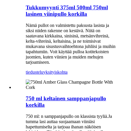
Tukkumyynti 375ml 500ml 750ml
lasinen viinipullo korkilla
Nämä pullot on valmistettu paksusta lasista ja
siksi niiden rakenne on kestävä. Niitä on
saatavana kirkkaina, sinisinä, metsänvihreinä,
kelta-vihreinä, keltaisina, ja ne toimisivat
mukavana sisustusvaihtoehtona juhliisi ja muihin
tapahtumiin. Voit käyttää pulloa kotitekoisten
juomien, kuten viinien ja muiden mehujen
tarjoamiseen.
tiedustelu
yksityiskohta
750 ml keltainen samppanjapullo
korkilla
750 ml: n samppanjapullo on klassista tyyliä.Ja
tumma lasi auttaa suojaamaan viiniäsi
hapettumiselta ja tarjoaa ihanan näköisen