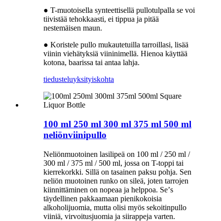
● T-muotoisella synteettisellä pullotulpalla se voi
tiivistää tehokkaasti, ei tippua ja pitää
nestemäisen maun.
● Koristele pullo mukautetuilla tarroillasi, lisää
viinin viehätyksiä viininimellä. Hienoa käyttää
kotona, baarissa tai antaa lahja.
tiedustelu
yksityiskohta
100 ml 250 ml 300 ml 375 ml 500 ml
neliönviinipullo
Neliönmuotoinen lasilipeä on 100 ml / 250 ml /
300 ml / 375 ml / 500 ml, jossa on T-toppi tai
kierrekorkki. Sillä on tasainen paksu pohja. Sen
neliön muotoinen runko on sileä, joten tarrojen
kiinnittäminen on nopeaa ja helppoa. Se
’
s
täydellinen pakkaamaan pienikokoisia
alkoholijuomia, mutta olisi myös sekoitinpullo
viiniä, virvoitusjuomia ja siirappeja varten.