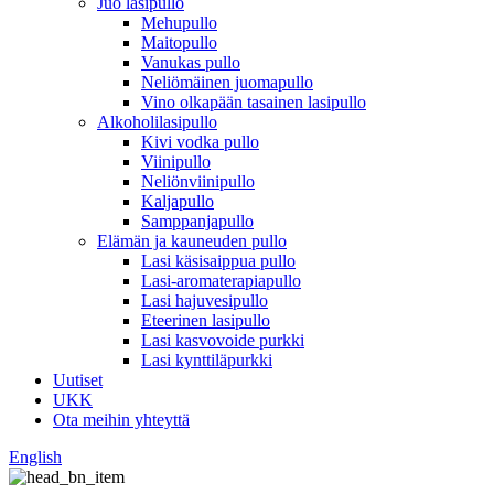
Juo lasipullo
Mehupullo
Maitopullo
Vanukas pullo
Neliömäinen juomapullo
Vino olkapään tasainen lasipullo
Alkoholilasipullo
Kivi vodka pullo
Viinipullo
Neliönviinipullo
Kaljapullo
Samppanjapullo
Elämän ja kauneuden pullo
Lasi käsisaippua pullo
Lasi-aromaterapiapullo
Lasi hajuvesipullo
Eteerinen lasipullo
Lasi kasvovoide purkki
Lasi kynttiläpurkki
Uutiset
UKK
Ota meihin yhteyttä
English