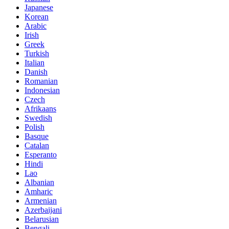
Japanese
Korean
Arabic
Irish
Greek
Turkish
Italian
Danish
Romanian
Indonesian
Czech
Afrikaans
Swedish
Polish
Basque
Catalan
Esperanto
Hindi
Lao
Albanian
Amharic
Armenian
Azerbaijani
Belarusian
Bengali