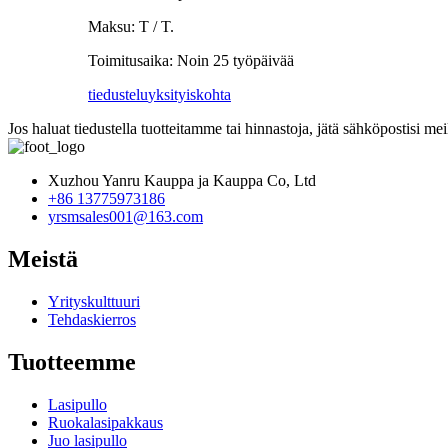
Maksu: T / T.
Toimitusaika: Noin 25 työpäivää
tiedustelu
yksityiskohta
Jos haluat tiedustella tuotteitamme tai hinnastoja, jätä sähköpostisi me
Xuzhou Yanru Kauppa ja Kauppa Co, Ltd
+86 13775973186
yrsmsales001@163.com
Meistä
Yrityskulttuuri
Tehdaskierros
Tuotteemme
Lasipullo
Ruokalasipakkaus
Juo lasipullo