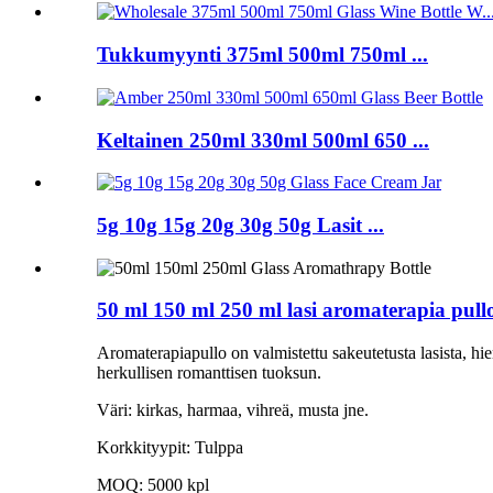
Tukkumyynti 375ml 500ml 750ml ...
Keltainen 250ml 330ml 500ml 650 ...
5g 10g 15g 20g 30g 50g Lasit ...
50 ml 150 ml 250 ml lasi aromaterapia pull
Aromaterapiapullo on valmistettu sakeutetusta lasista, hie
herkullisen romanttisen tuoksun.
Väri: kirkas, harmaa, vihreä, musta jne.
Korkkityypit: Tulppa
MOQ: 5000 kpl