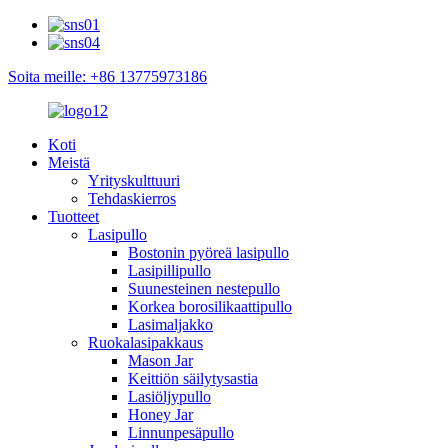
Soita meille: +86 13775973186
Koti
Meistä
Yrityskulttuuri
Tehdaskierros
Tuotteet
Lasipullo
Bostonin pyöreä lasipullo
Lasipillipullo
Suunesteinen nestepullo
Korkea borosilikaattipullo
Lasimaljakko
Ruokalasipakkaus
Mason Jar
Keittiön säilytysastia
Lasiöljypullo
Honey Jar
Linnunpesäpullo