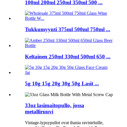
100ml 200ml 250ml 350ml 500 ...
Tukkumyynti 375ml 500ml 750ml ...
Keltainen 250ml 330ml 500ml 650 ...
5g 10g 15g 20g 30g 50g Lasit ...
33oz lasimaitopullo, jossa
metalliruuvi
Vintage-lypsypullot ovat ihania ravisteluille,