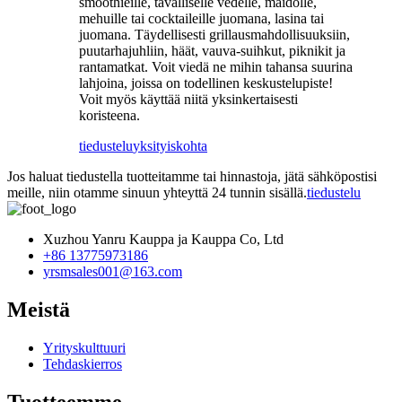
smoothieille, tavalliselle vedelle, maidolle,
mehuille tai cocktaileille juomana, lasina tai
juomana. Täydellisesti grillausmahdollisuuksiin,
puutarhajuhliin, häät, vauva-suihkut, piknikit ja
rantamatkat. Voit viedä ne mihin tahansa suurina
lahjoina, joissa on todellinen keskustelupiste!
Voit myös käyttää niitä yksinkertaisesti
koristeena.
tiedustelu
yksityiskohta
Jos haluat tiedustella tuotteitamme tai hinnastoja, jätä sähköpostisi
meille, niin otamme sinuun yhteyttä 24 tunnin sisällä.
tiedustelu
Xuzhou Yanru Kauppa ja Kauppa Co, Ltd
+86 13775973186
yrsmsales001@163.com
Meistä
Yrityskulttuuri
Tehdaskierros
Tuotteemme