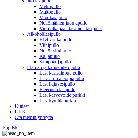
Juo lasipullo
Mehupullo
Maitopullo
Vanukas pullo
Neliömäinen juomapullo
Vino olkapään tasainen lasipullo
Alkoholilasipullo
Kivi vodka pullo
Viinipullo
Neliönviinipullo
Kaljapullo
Samppanjapullo
Elämän ja kauneuden pullo
Lasi käsisaippua pullo
Lasi-aromaterapiapullo
Lasi hajuvesipullo
Eteerinen lasipullo
Lasi kasvovoide purkki
Lasi kynttiläpurkki
Uutiset
UKK
Ota meihin yhteyttä
English