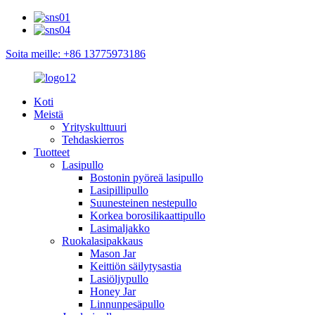
Soita meille: +86 13775973186
Koti
Meistä
Yrityskulttuuri
Tehdaskierros
Tuotteet
Lasipullo
Bostonin pyöreä lasipullo
Lasipillipullo
Suunesteinen nestepullo
Korkea borosilikaattipullo
Lasimaljakko
Ruokalasipakkaus
Mason Jar
Keittiön säilytysastia
Lasiöljypullo
Honey Jar
Linnunpesäpullo