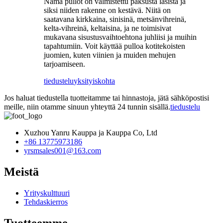
Nämä pullot on valmistettu paksusta lasista ja
siksi niiden rakenne on kestävä. Niitä on
saatavana kirkkaina, sinisinä, metsänvihreinä,
kelta-vihreinä, keltaisina, ja ne toimisivat
mukavana sisustusvaihtoehtona juhliisi ja muihin
tapahtumiin. Voit käyttää pulloa kotitekoisten
juomien, kuten viinien ja muiden mehujen
tarjoamiseen.
tiedustelu
yksityiskohta
Jos haluat tiedustella tuotteitamme tai hinnastoja, jätä sähköpostisi
meille, niin otamme sinuun yhteyttä 24 tunnin sisällä.
tiedustelu
Xuzhou Yanru Kauppa ja Kauppa Co, Ltd
+86 13775973186
yrsmsales001@163.com
Meistä
Yrityskulttuuri
Tehdaskierros
Tuotteemme