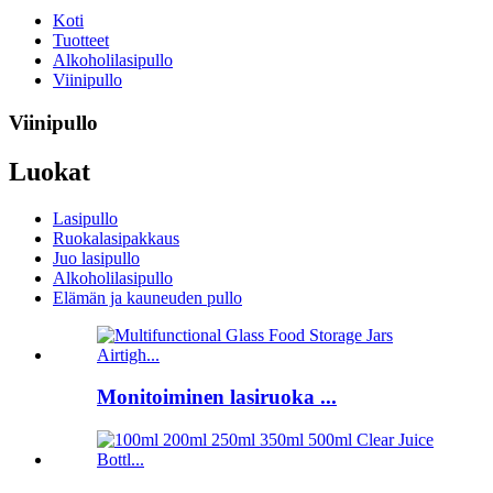
Koti
Tuotteet
Alkoholilasipullo
Viinipullo
Viinipullo
Luokat
Lasipullo
Ruokalasipakkaus
Juo lasipullo
Alkoholilasipullo
Elämän ja kauneuden pullo
Monitoiminen lasiruoka ...