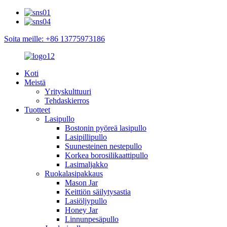
Soita meille: +86 13775973186
Koti
Meistä
Yrityskulttuuri
Tehdaskierros
Tuotteet
Lasipullo
Bostonin pyöreä lasipullo
Lasipillipullo
Suunesteinen nestepullo
Korkea borosilikaattipullo
Lasimaljakko
Ruokalasipakkaus
Mason Jar
Keittiön säilytysastia
Lasiöljypullo
Honey Jar
Linnunpesäpullo