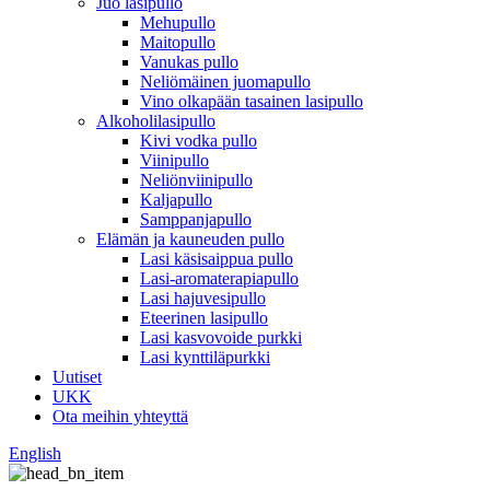
Juo lasipullo
Mehupullo
Maitopullo
Vanukas pullo
Neliömäinen juomapullo
Vino olkapään tasainen lasipullo
Alkoholilasipullo
Kivi vodka pullo
Viinipullo
Neliönviinipullo
Kaljapullo
Samppanjapullo
Elämän ja kauneuden pullo
Lasi käsisaippua pullo
Lasi-aromaterapiapullo
Lasi hajuvesipullo
Eteerinen lasipullo
Lasi kasvovoide purkki
Lasi kynttiläpurkki
Uutiset
UKK
Ota meihin yhteyttä
English