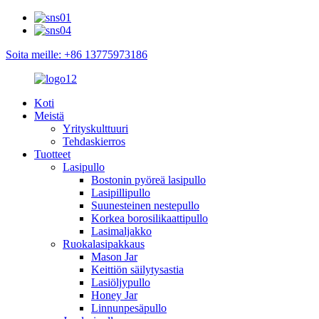
Soita meille: +86 13775973186
Koti
Meistä
Yrityskulttuuri
Tehdaskierros
Tuotteet
Lasipullo
Bostonin pyöreä lasipullo
Lasipillipullo
Suunesteinen nestepullo
Korkea borosilikaattipullo
Lasimaljakko
Ruokalasipakkaus
Mason Jar
Keittiön säilytysastia
Lasiöljypullo
Honey Jar
Linnunpesäpullo