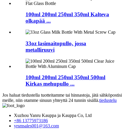
100ml 200ml 250ml 350ml Kalteva
olkapää ...
33oz lasimaitopullo, jossa
metalliruuvi
100ml 200ml 250ml 350ml 500ml
Kirkas mehupullo ...
Jos haluat tiedustella tuotteitamme tai hinnastoja, jätä sähköpostisi
meille, niin otamme sinuun yhteyttä 24 tunnin sisällä.
tiedustelu
Xuzhou Yanru Kauppa ja Kauppa Co, Ltd
+86 13775973186
yrsmsales001@163.com