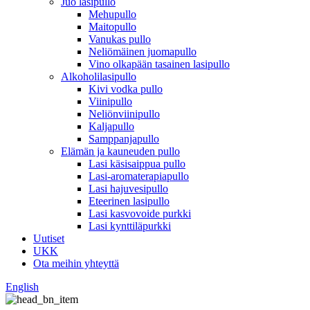
Juo lasipullo
Mehupullo
Maitopullo
Vanukas pullo
Neliömäinen juomapullo
Vino olkapään tasainen lasipullo
Alkoholilasipullo
Kivi vodka pullo
Viinipullo
Neliönviinipullo
Kaljapullo
Samppanjapullo
Elämän ja kauneuden pullo
Lasi käsisaippua pullo
Lasi-aromaterapiapullo
Lasi hajuvesipullo
Eteerinen lasipullo
Lasi kasvovoide purkki
Lasi kynttiläpurkki
Uutiset
UKK
Ota meihin yhteyttä
English