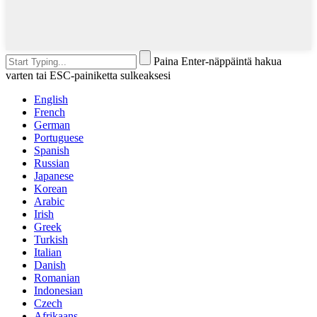
Paina Enter-näppäintä hakua
varten tai ESC-painiketta sulkeaksesi
English
French
German
Portuguese
Spanish
Russian
Japanese
Korean
Arabic
Irish
Greek
Turkish
Italian
Danish
Romanian
Indonesian
Czech
Afrikaans