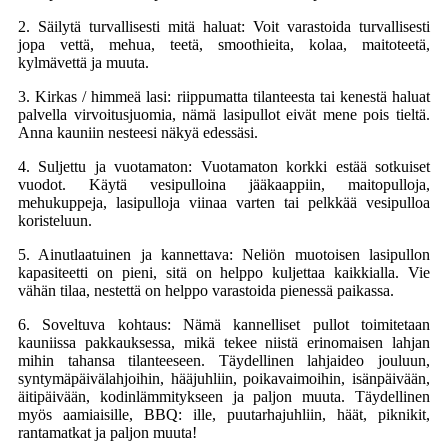
2. Säilytä turvallisesti mitä haluat: Voit varastoida turvallisesti
jopa vettä, mehua, teetä, smoothieita, kolaa, maitoteetä,
kylmävettä ja muuta.
3. Kirkas / himmeä lasi: riippumatta tilanteesta tai kenestä haluat
palvella virvoitusjuomia, nämä lasipullot eivät mene pois tieltä.
Anna kauniin nesteesi näkyä edessäsi.
4. Suljettu ja vuotamaton: Vuotamaton korkki estää sotkuiset
vuodot. Käytä vesipulloina jääkaappiin, maitopulloja,
mehukuppeja, lasipulloja viinaa varten tai pelkkää vesipulloa
koristeluun.
5. Ainutlaatuinen ja kannettava: Neliön muotoisen lasipullon
kapasiteetti on pieni, sitä on helppo kuljettaa kaikkialla. Vie
vähän tilaa, nestettä on helppo varastoida pienessä paikassa.
6. Soveltuva kohtaus: Nämä kannelliset pullot toimitetaan
kauniissa pakkauksessa, mikä tekee niistä erinomaisen lahjan
mihin tahansa tilanteeseen. Täydellinen lahjaideo jouluun,
syntymäpäivälahjoihin, hääjuhliin, poikavaimoihin, isänpäivään,
äitipäivään, kodinlämmitykseen ja paljon muuta. Täydellinen
myös aamiaisille, BBQ: ille, puutarhajuhliin, häät, piknikit,
rantamatkat ja paljon muuta!