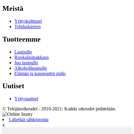
Meistä
Yrityskulttuuri
Tehdaskierros
Tuotteemme
Lasipullo
Ruokalasipakkaus
Juo lasipullo
Alkoholilasipullo
Elämän ja kauneuden pullo
Uutiset
Yritysuutiset
© Tekijänoikeudet - 2010-2021: Kaikki oikeudet pidätetään.
Lähettää sähköpostia
x